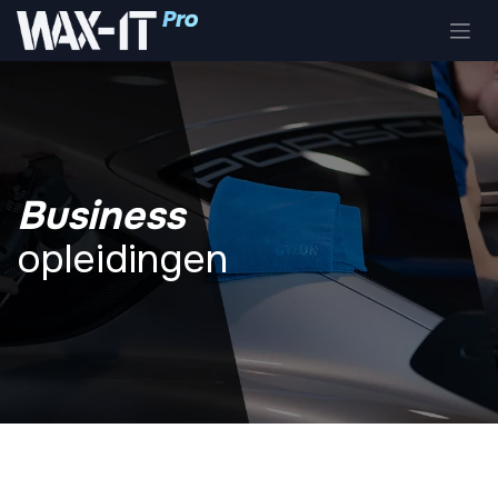
Overslaan naar inhoud
Business
opleidingen