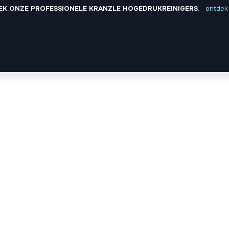
K ONZE PROFESSIONELE KRANZLE HOGEDRUKREINIGERS
.
ontdek 
Onze winkel
Pro
Evenementen
Account aanmaken