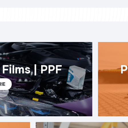
 Films | PPF
P
RIE