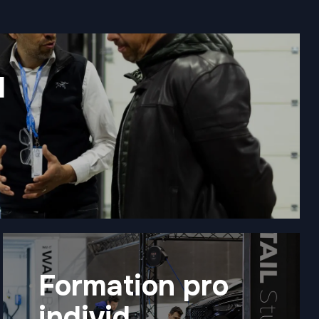
N
Formation pro
individ.