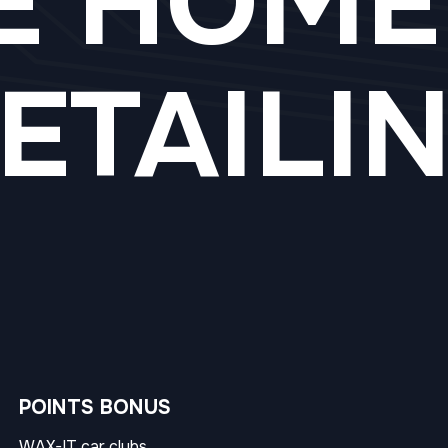
E HOME
ETAILI
POINTS BONUS
WAX-IT car clubs