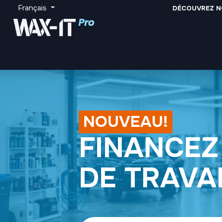
Se rendre au contenu
Français
DÉCOUVREZ N
toutes les catégories
ventes en gros
marque
NOUVEAU!
FINANCEZ
DE TRAVA