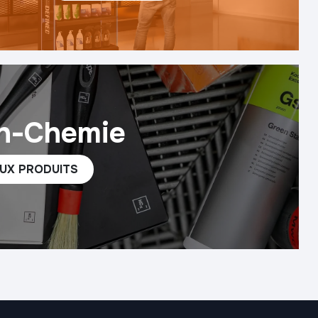
h-Chemie
UX PROD​​UITS