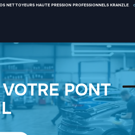
OS NETTOYEURS HAUTE PRESSION PROFESSIONNELS KRANZLE
.
d
s
formation
notre magasin
pro / revendeur
É
 VOTRE PONT
IL