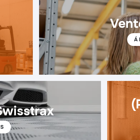
Vent
Á
(
Swisstrax
TS