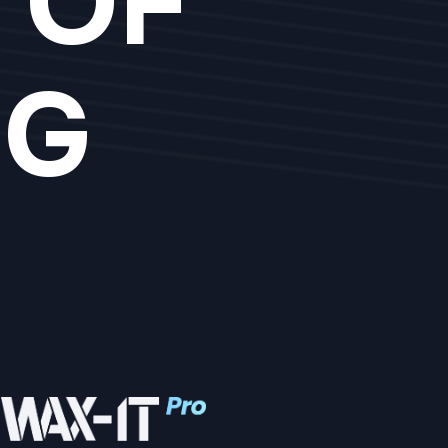
 OF
NG