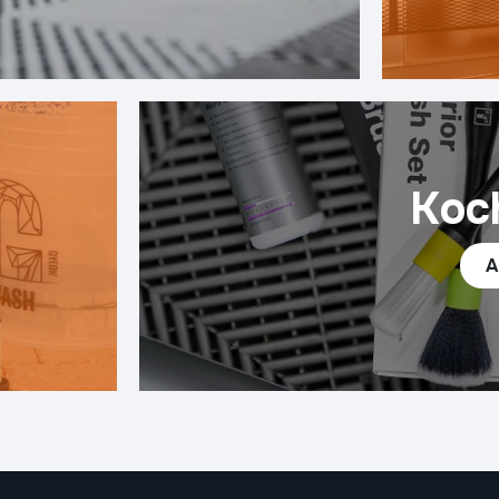
Koc
A