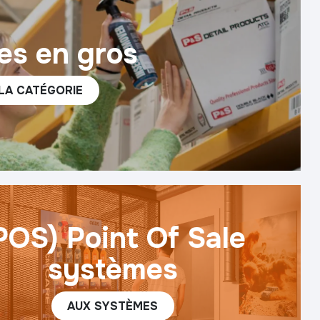
es en gros
 LA CATÉGORIE
POS) Point Of Sale
systèmes
AUX SYSTÈME​​S