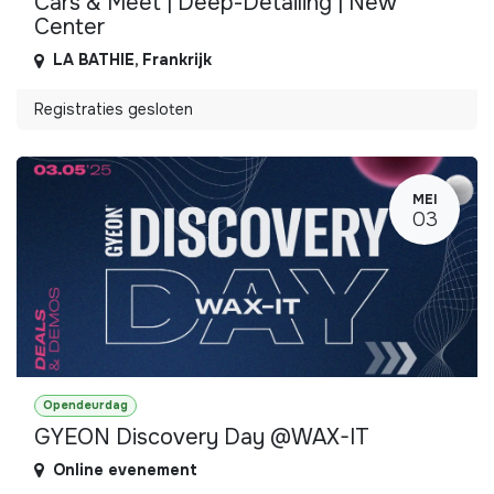
Cars & Meet | Deep-Detailing | New
Center
LA BATHIE
,
Frankrijk
Registraties gesloten
MEI
03
Opendeurdag
GYEON Discovery Day @WAX-IT
Online evenement