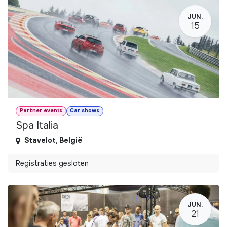
JUN.
15
Partner events
Car shows
Spa Italia
Stavelot
,
België
Registraties gesloten
JUN.
21