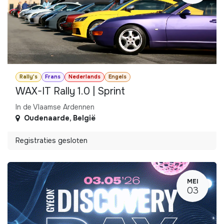
Rally's
Frans
Nederlands
Engels
WAX-IT Rally 1.0 | Sprint
In de Vlaamse Ardennen
Oudenaarde
,
België
Registraties gesloten
MEI
03