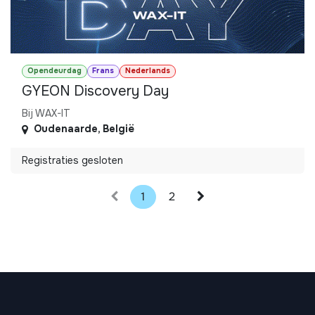
Opendeurdag
Frans
Nederlands
GYEON Discovery Day
Bij WAX-IT
Oudenaarde
,
België
Registraties gesloten
1
2