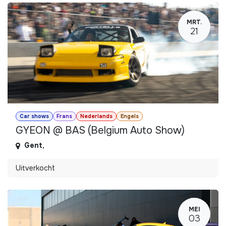
MRT.
21
Car shows
Frans
Nederlands
Engels
GYEON @ BAS (Belgium Auto Show)
Gent
,
Uitverkocht
MEI
03